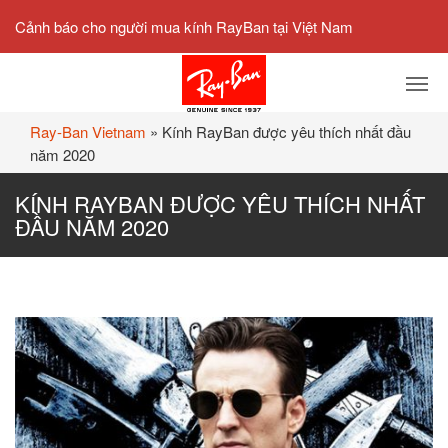
Cảnh báo cho người mua kính RayBan tại Việt Nam
Ray-Ban Vietnam
»
Kính RayBan được yêu thích nhất đầu
năm 2020
KÍNH RAYBAN ĐƯỢC YÊU THÍCH NHẤT
ĐẦU NĂM 2020