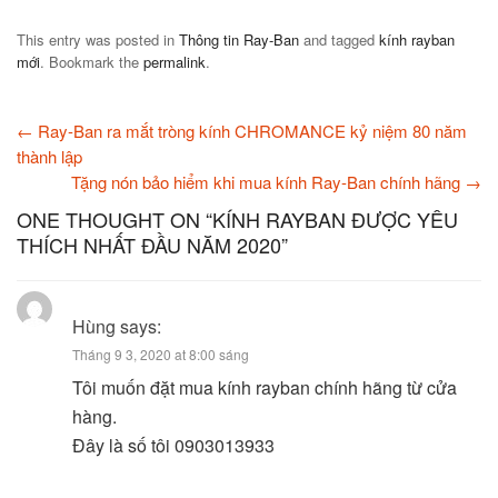
This entry was posted in
Thông tin Ray-Ban
and tagged
kính rayban
mới
. Bookmark the
permalink
.
←
Ray-Ban ra mắt tròng kính CHROMANCE kỷ niệm 80 năm
thành lập
Tặng nón bảo hiểm khi mua kính Ray-Ban chính hãng
→
ONE THOUGHT ON “
KÍNH RAYBAN ĐƯỢC YÊU
THÍCH NHẤT ĐẦU NĂM 2020
”
Hùng
says:
Tháng 9 3, 2020 at 8:00 sáng
Tôi muốn đặt mua kính rayban chính hãng từ cửa
hàng.
Đây là số tôi 0903013933