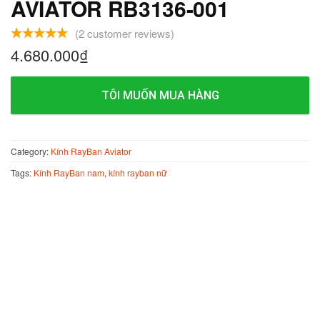
AVIATOR RB3136-001
(
2
customer reviews)
4.680.000
₫
TÔI MUỐN MUA HÀNG
Category:
Kính RayBan Aviator
Tags:
Kính RayBan nam
,
kính rayban nữ