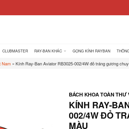
CLUBMASTER
RAY-BAN KHÁC
GỌNG KÍNH RAYBAN
THÔNG
ệt Nam
»
Kính Ray-Ban Aviator RB3025-002/4W đỏ tráng gương chu
KÍNH RAY-BAN
002/4W ĐỎ T
MÀU