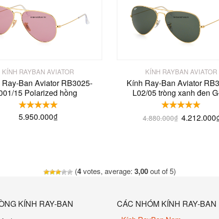
KÍNH RAYBAN AVIATOR
KÍNH RAYBAN AVIATOR
 Ray-Ban Aviator RB3025-
Kính Ray-Ban Aviator RB
001/15 Polarized hồng
L02/05 tròng xanh đen G
5.950.000
₫
4.212.000
4.880.000
₫
(
4
votes, average:
3,00
out of 5)
ÒNG KÍNH RAY-BAN
CÁC NHÓM KÍNH RAY-BAN