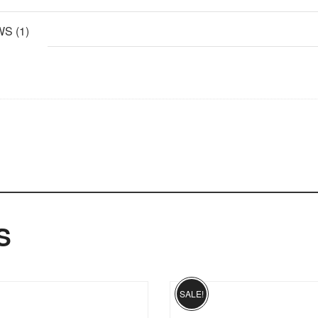
S (1)
S
SALE!