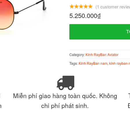
(
1
customer revie
5.250.000
₫
T
Category:
Kính RayBan Aviator
Tags:
Kính RayBan nam
,
kính rayban 
i
Miễn phí giao hàng toàn quốc. Không
m
chi phí phát sinh.