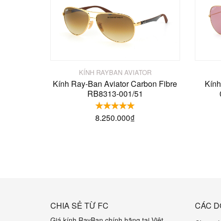
KÍNH RAYBAN AVIATOR
Kính Ray-Ban Aviator Carbon Fibre
Kính
RB8313-001/51
8.250.000
₫
CHIA SẺ TỪ FC
CÁC D
Giá kính RayBan chính hãng tại Việt