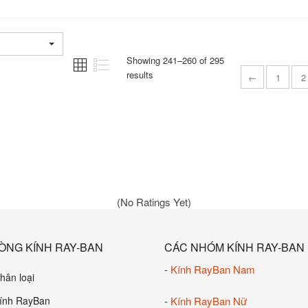
Showing 241–260 of 295
results
←
1
2
(No Ratings Yet)
ÒNG KÍNH RAY-BAN
CÁC NHÓM KÍNH RAY-BAN
-
Kính RayBan Nam
hân loại
ính RayBan
-
Kính RayBan Nữ