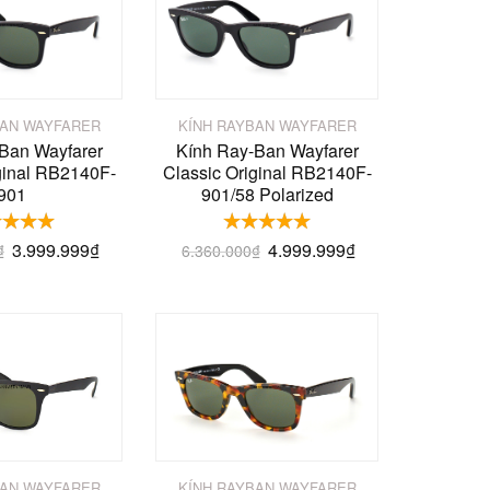
BAN WAYFARER
KÍNH RAYBAN WAYFARER
Ban Wayfarer
Kính Ray-Ban Wayfarer
ginal RB2140F-
Classic Original RB2140F-
901
901/58 Polarized
3.999.999
₫
4.999.999
₫
₫
6.360.000
₫
BAN WAYFARER
KÍNH RAYBAN WAYFARER