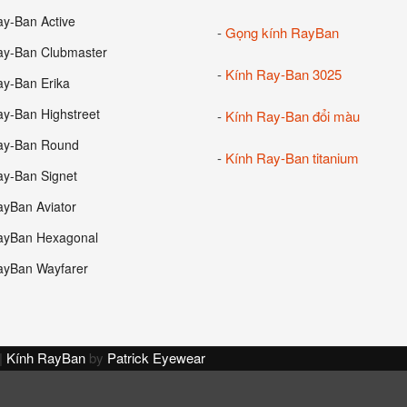
ay-Ban Active
-
Gọng kính RayBan
ay-Ban Clubmaster
-
Kính Ray-Ban 3025
ay-Ban Erika
ay-Ban Highstreet
-
Kính Ray-Ban đổi màu
ay-Ban Round
-
Kính Ray-Ban titanium
ay-Ban Signet
ayBan Aviator
ayBan Hexagonal
ayBan Wayfarer
|
Kính RayBan
by
Patrick Eyewear