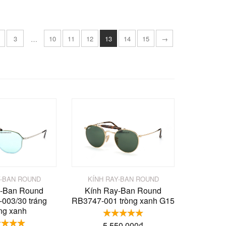
3
10
11
12
13
14
15
→
…
Y-BAN ROUND
KÍNH RAY-BAN ROUND
y-Ban Round
Kính Ray-Ban Round
003/30 tráng
RB3747-001 tròng xanh G15
ng xanh
5.550.000
₫