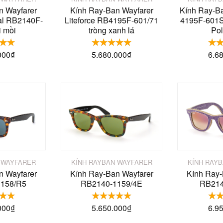
Kính Ray-B
n Wayfarer
Kính Ray-Ban Wayfarer
4195F-601S
nal RB2140F-
Liteforce RB4195F-601/71
Pol
i mồi
tròng xanh lá
6.6
000
₫
5.680.000
₫
 WAYFARER
KÍNH RAYBAN WAYFARER
KÍNH RAY
n Wayfarer
Kính Ray-Ban Wayfarer
Kính Ray-
158/R5
RB2140-1159/4E
RB214
000
₫
5.650.000
₫
6.9