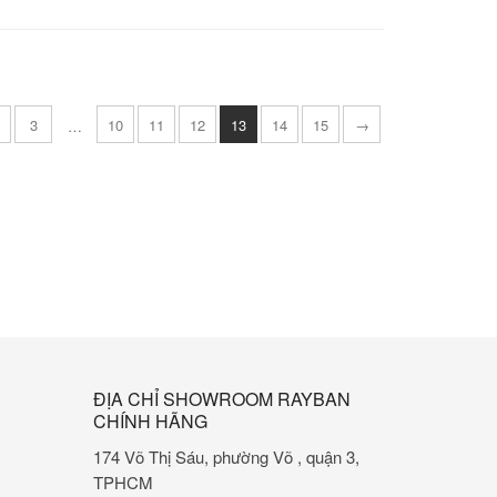
3
10
11
12
13
14
15
→
…
ĐỊA CHỈ SHOWROOM RAYBAN
CHÍNH HÃNG
174 Võ Thị Sáu, phường Võ , quận 3,
TPHCM