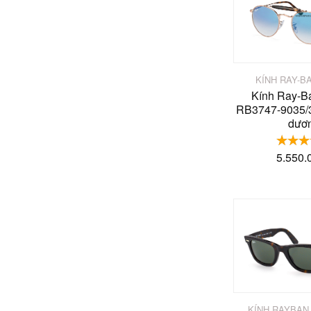
KÍNH RAY-B
Kính Ray-B
RB3747-9035/3
dươ
5.550.
KÍNH RAYBAN