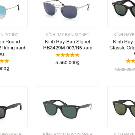
AN ROUND
KÍNH RAY-BAN SIGNET
KÍNH RAY
an Round
Kính Ray-Ban Signet
Kính Ray-
f tròng xanh
RB3429M-003/R5 xám
Classic Ori
ng
5.550.000
₫
000
₫
4.880.000
KÍNH RAY
 WAYFARER
KÍNH RAYBAN WAYFARER