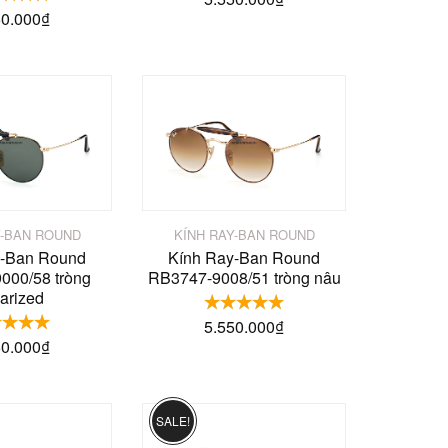
50.000
₫
Y-BAN ROUND
KÍNH RAY-BAN ROUND
y-Ban Round
Kính Ray-Ban Round
000/58 tròng
RB3747-9008/51 tròng nâu
arized
5.550.000
₫
50.000
₫
SALE!