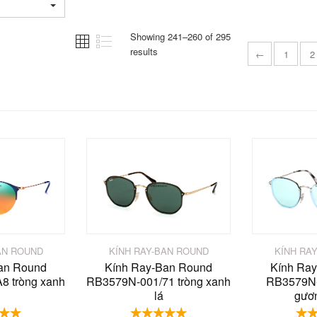
Showing 241–260 of 295
results
←
1
2
AN ROUND
KÍNH RAY-BAN ROUND
KÍNH RA
an Round
Kính Ray-Ban Round
Kính Ra
8 tròng xanh
RB3579N-001/71 tròng xanh
RB3579N-
lá
gươ