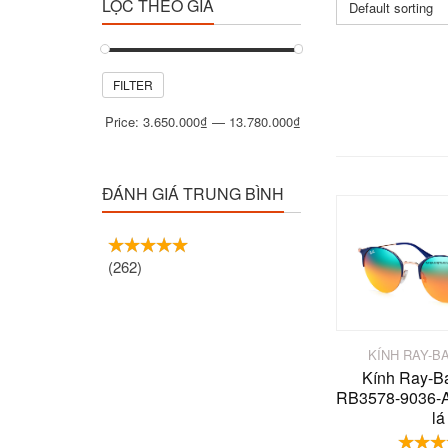
LỌC THEO GIÁ
Default sorting
Min
Max
FILTER
price
price
Price:
3.650.000₫
—
13.780.000₫
ĐÁNH GIÁ TRUNG BÌNH
(262)
KÍNH RAY-B
Kính Ray-B
RB3578-9036-A
lá