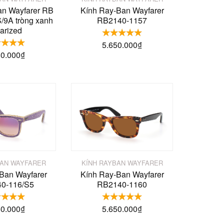
an Wayfarer RB
Kính Ray-Ban Wayfarer
/9A tròng xanh
RB2140-1157
arized
5.650.000
₫
80.000
₫
BAN WAYFARER
KÍNH RAYBAN WAYFARER
Ban Wayfarer
Kính Ray-Ban Wayfarer
0-116/S5
RB2140-1160
50.000
₫
5.650.000
₫