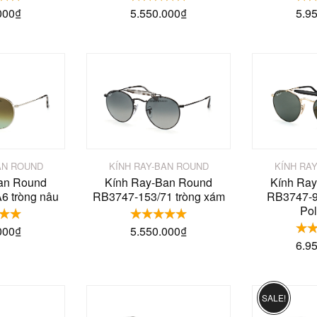
000
₫
5.550.000
₫
5.9
AN ROUND
KÍNH RAY-BAN ROUND
KÍNH RA
an Round
Kính Ray-Ban Round
Kính Ra
6 tròng nâu
RB3747-153/71 tròng xám
RB3747-9
Pol
000
₫
5.550.000
₫
6.9
SALE!