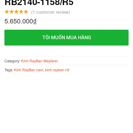
RB2140-1158/R5
(
1
customer review)
5.650.000
₫
TÔI MUỐN MUA HÀNG
Category:
Kính RayBan Wayfarer
Tags:
Kính RayBan nam
,
kính rayban nữ