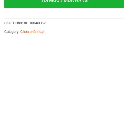
TÔI MUỐN MUA HÀNG
SKU:
RB8318CH0046O62
Category:
Chưa phân loại