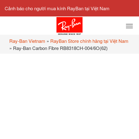
Cảnh báo cho người mua kính RayBan tại Việt Nam
Ray-Ban Vietnam
»
RayBan Store chính hãng tại Việt Nam
»
Ray-Ban Carbon Fibre RB8318CH-004/6O(62)