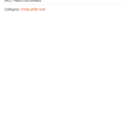
SKU:
RB8316029N862
Category:
Chưa phân loại