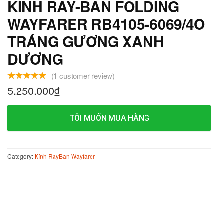
KÍNH RAY-BAN FOLDING
WAYFARER RB4105-6069/4O
TRÁNG GƯƠNG XANH
DƯƠNG
(
1
customer review)
5.250.000
₫
TÔI MUỐN MUA HÀNG
Category:
Kính RayBan Wayfarer