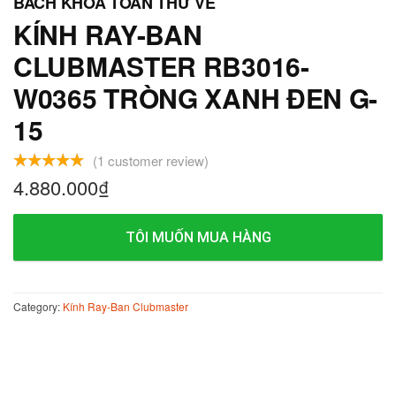
KÍNH RAY-BAN
CLUBMASTER RB3016-
W0365 TRÒNG XANH ĐEN G-
15
(
1
customer review)
4.880.000
₫
TÔI MUỐN MUA HÀNG
Category:
Kính Ray-Ban Clubmaster