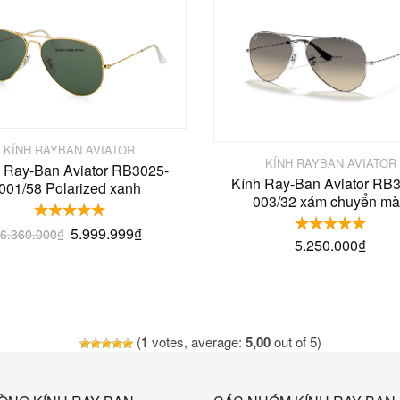
KÍNH RAYBAN AVIATOR
KÍNH RAYBAN AVIATOR
 Ray-Ban Aviator RB3025-
Kính Ray-Ban Aviator RB
001/58 Polarized xanh
003/32 xám chuyển m
5.999.999
₫
6.360.000
₫
5.250.000
₫
(
1
votes, average:
5,00
out of 5)