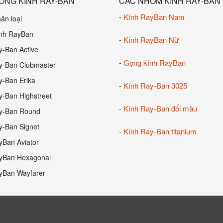
ÒNG KÍNH RAY-BAN
CÁC NHÓM KÍNH RAY-BAN
-
Kính RayBan Nam
ân loại
nh RayBan
-
Kính RayBan Nữ
y-Ban Active
-
Gọng kính RayBan
y-Ban Clubmaster
y-Ban Erika
-
Kính Ray-Ban 3025
y-Ban Highstreet
-
Kính Ray-Ban đổi màu
y-Ban Round
y-Ban Signet
-
Kính Ray-Ban titanium
yBan Aviator
yBan Hexagonal
yBan Wayfarer
|
Mắt kính RayBan