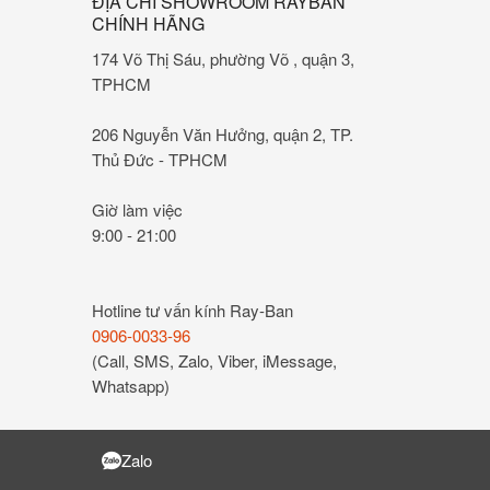
ĐỊA CHỈ SHOWROOM RAYBAN
CHÍNH HÃNG
174 Võ Thị Sáu, phường Võ , quận 3,
TPHCM
206 Nguyễn Văn Hưởng, quận 2, TP.
Thủ Đức - TPHCM
Giờ làm việc
9:00 - 21:00
Hotline tư vấn kính Ray-Ban
0906-0033-96
(Call, SMS, Zalo, Viber, iMessage,
Whatsapp)
Zalo