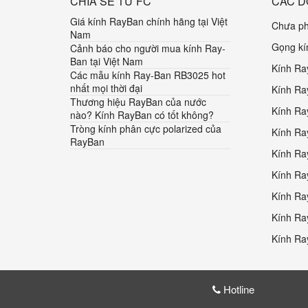
CHIA SẺ TỪ FC
CÁC D
Giá kính RayBan chính hãng tại Việt
Chưa ph
Nam
Gọng kí
Cảnh báo cho người mua kính Ray-
Ban tại Việt Nam
Kính Ra
Các mẫu kính Ray-Ban RB3025 hot
nhất mọi thời đại
Kính Ra
Thương hiệu RayBan của nước
Kính Ra
nào? Kính RayBan có tốt không?
Tròng kính phân cực polarized của
Kính Ra
RayBan
Kính Ra
Kính Ra
Kính Ra
Kính Ra
Kính Ra
Ray-Ban Vietnam
|
Kính thể thao Oakley chính hãng
Hotline