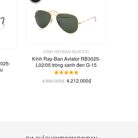
KÍNH RAYBAN AVIATOR
Kính Ray-Ban Aviator RB3025-
3025-
L02/05 tròng xanh đen G-15
àu
4.212.000
₫
4.880.000
₫