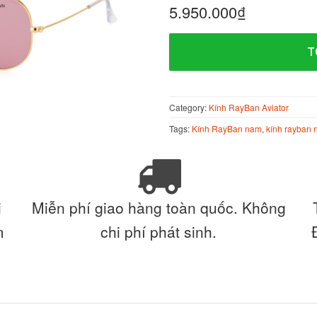
5.950.000
₫
T
Category:
Kính RayBan Aviator
Tags:
Kính RayBan nam
,
kính rayban 
i
Miễn phí giao hàng toàn quốc. Không
m
chi phí phát sinh.