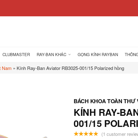
CLUBMASTER
RAY-BAN KHÁC
GỌNG KÍNH RAYBAN
THÔNG
ệt Nam
»
Kính Ray-Ban Aviator RB3025-001/15 Polarized hồng
KÍNH RAY-BAN
001/15 POLAR
(
1
customer revie