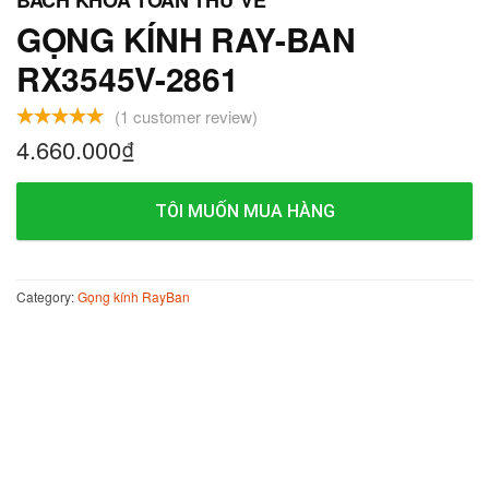
GỌNG KÍNH RAY-BAN
RX3545V-2861
(
1
customer review)
4.660.000
₫
TÔI MUỐN MUA HÀNG
Category:
Gọng kính RayBan